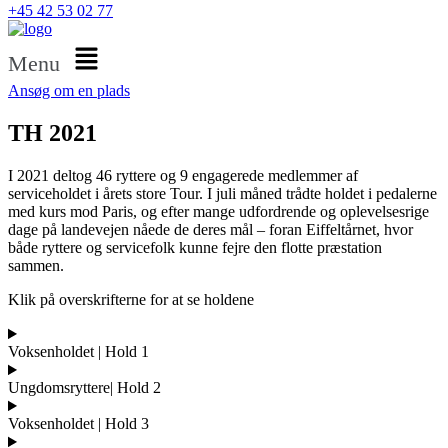
+45 42 53 02 77
Menu
Ansøg om en plads
TH 2021
I 2021 deltog 46 ryttere og 9 engagerede medlemmer af
serviceholdet i årets store Tour. I juli måned trådte holdet i pedalerne
med kurs mod Paris, og efter mange udfordrende og oplevelsesrige
dage på landevejen nåede de deres mål – foran Eiffeltårnet, hvor
både ryttere og servicefolk kunne fejre den flotte præstation
sammen.
Klik på overskrifterne for at se holdene
Voksenholdet | Hold 1
Ungdomsryttere| Hold 2
Voksenholdet | Hold 3